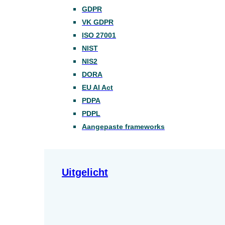
GDPR
VK GDPR
ISO 27001
NIST
NIS2
DORA
EU AI Act
PDPA
PDPL
Aangepaste frameworks
Uitgelicht